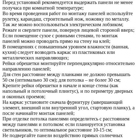
Перед установкой рекомендуется выдержать панели не менее
получаса при комнатной температуре;
Во время проведения работ по монтажу панелей используйте
рулетку, карандаш, строительный нож, ножовку по металлу.
Так же можно воспользоваться электрическим лобзиком;
Режьте и сверлите панели, повернув лицевой стороной вверх;
Если помещение сухое с ровными стенами, то монтаж
панелей можно проводить прямо на стену на клей;
В помещениях с повышенным уровнем влажности (ванная,
кухня) следует возводить каркас из пластиковых или
металлических направляющих;
Рейки обрешетки монтируйте перпендикулярно относительно
направлению панелей;
Для стен расстояние между планками не должно превышать
50 см (оптимально 30 см); для потолка – не более 30 см;
Крепите рейки обрешетки в начале и конце стены (как
напольный и потолочный плинтус), и по периметру дверных
и оконных проемов;
На каркас установите сначала фурнитуру (завершающий
элемент, внешний или внутренний угол, стартовую планку), а
после начинайте монтаж панелей;
При отделке потолка панелями определитесь с расстоянием
между панелями и потолком: если планируется установка
светильников, то оптимальное расстояние 10-15 см;
Не подвергайте панели воздействию прямых солнечных