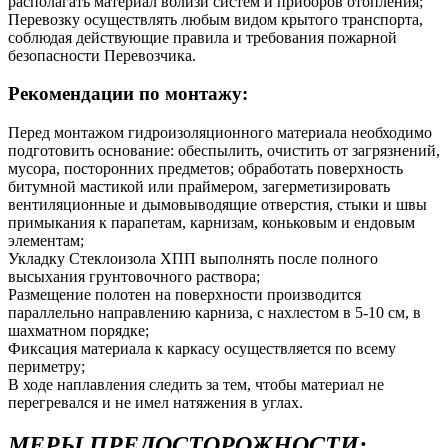
располагать материал вблизи систем и приборов отопления;
Перевозку осуществлять любым видом крытого транспорта,
соблюдая действующие правила и требования пожарной
безопасности Перевозчика.
Рекомендации по монтажу:
Перед монтажом гидроизоляционного материала необходимо
подготовить основание: обеспылить, очистить от загрязнений,
мусора, посторонних предметов; обработать поверхность
битумной мастикой или праймером, загерметизировать
вентиляционные и дымовыводящие отверстия, стыки и швы
примыкания к парапетам, карнизам, коньковым и ендовым
элементам;
Укладку Стеклоизола ХПП выполнять после полного
высыхания грунтовочного раствора;
Размещение полотен на поверхности производится
параллельно направлению карниза, с нахлестом в 5-10 см, в
шахматном порядке;
Фиксация материала к каркасу осуществляется по всему
периметру;
В ходе наплавления следить за тем, чтобы материал не
перегревался и не имел натяжения в углах.
МЕРЫ ПРЕДОСТОРОЖНОСТИ: