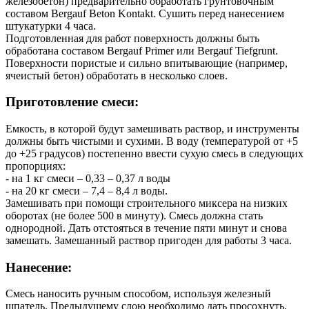
железобетон) предварительно обработать грунтовочным
составом Bergauf Beton Kontakt. Сушить перед нанесением
штукатурки 4 часа.
Подготовленная для работ поверхность должны быть
обработана составом Bergauf Primer или Bergauf Tiefgrunt.
Поверхности пористые и сильно впитывающие (например,
ячеистый бетон) обработать в несколько слоев.
Приготовление смеси:
Емкость, в которой будут замешивать раствор, и инструменты
должны быть чистыми и сухими. В воду (температурой от +5
до +25 градусов) постепенно ввести сухую смесь в следующих
пропорциях:
- на 1 кг смеси – 0,33 – 0,37 л воды
- на 20 кг смеси – 7,4 – 8,4 л воды.
Замешивать при помощи строительного миксера на низких
оборотах (не более 500 в минуту). Смесь должна стать
однородной. Дать отстояться в течение пяти минут и снова
замешать. Замешанный раствор пригоден для работы 3 часа.
Нанесение:
Смесь наносить ручным способом, используя железный
шпатель. Предыдущему слою необходимо дать просохнуть,