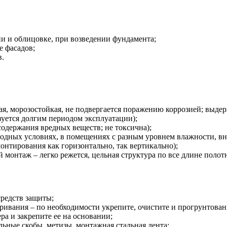
 и облицовке, при возведении фундамента;
е фасадов;
в.
кая, морозостойкая, не подвергается поражению коррозией; выде
зуется долгим периодом эксплуатации);
содержания вредных веществ; не токсична);
одных условиях, в помещениях с разным уровнем влажности, вн
онтирования как горизонтально, так вертикально);
монтаж – легко режется, цельная структура по все длине полотн
редств защиты;
ривания – по необходимости укрепите, очистите и прогрунтова
ра и закрепите ее на основании;
ьные скобы, метизы, монтажная стальная лента;