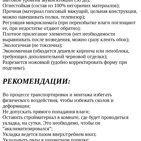
Огнестойкая (состав из 100% негорючих материалов);
Прочная (материал гипсовый вяжущий, цельная конструкция,
можно навешивать полки, телевизор);
Регуляция микроклимата (при переизбытке влаги поглощают
ее, при недостатке отдают обратно);
Плотное прилегание элементов (нет необходимости
выравнивать после возведения, можно сразу клеить обои);
Экологичная (не токсична);
Экономичная (обходится дешевле кирпича или пеноблока,
требующих дополнительной черновой отделки);
Разрезается ножовкой (удобно корректировать форму при
подгонке).
РЕКОМЕНДАЦИИ:
Во процессе транспортировки и монтажа избегать
физического воздействия, чтобы избежать сколов и
деформации;
Не допускать прямого попадания влаги;
Оставить стройматериал в комнате, где будет проводиться
укладка, на сутки. Это необходимо, чтобы он
“акклиматизировался”;
Укладка ведется пазом вверх/гребнем вниз;
Укладывать ряды в шахматном порядке;