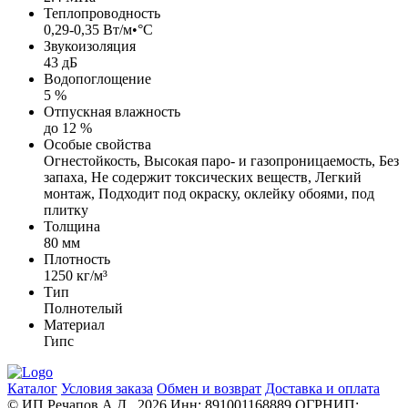
Теплопроводность
0,29-0,35 Вт/м•°С
Звукоизоляция
43 дБ
Водопоглощение
5 %
Отпускная влажность
до 12 %
Особые свойства
Огнестойкость, Высокая паро- и газопроницаемость, Без
запаха, Не содержит токсических веществ, Легкий
монтаж, Подходит под окраску, оклейку обоями, под
плитку
Толщина
80 мм
Плотность
1250 кг/м³
Тип
Полнотелый
Материал
Гипс
Каталог
Условия заказа
Обмен и возврат
Доставка и оплата
© ИП Речапов А.Д., 2026
Инн: 891001168889
ОГРНИП: