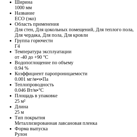
Ширина
1000 мм
Название
ECO (эко)
Область применения
Для стен, Для цокольных помещений, Для теплого пола,
Для чердака, Для пола, Для кровли
Группа горючести
Г4
Температура эксплуатации
от -40 до +90 °C
Водопоглощение по объему
0.94 %
Коэффициент паропроницаемости
0.001 мг/м•ч•Па
Теплопроводность
0.046 Вт/м•°С
Площадь в упаковке
25 м²
Длина
25 м
Тип покрытия
Металлизированная лавсановая пленка
Форма выпуска
Рулон