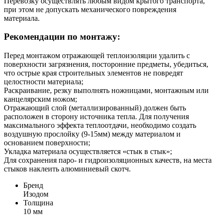
Перевозку осуществлять любым видом крытого транспорта,
при этом не допускать механического повреждения
материала.
Рекомендации по монтажу:
Перед монтажом отражающей теплоизоляции удалить с
поверхности загрязнения, посторонние предметы, убедиться,
что острые края строительных элементов не повредят
целостности материала;
Раскраивание, резку выполнять ножницами, монтажным или
канцелярским ножом;
Отражающий слой (металлизированный) должен быть
расположен в сторону источника тепла. Для получения
максимального эффекта теплоотдачи, необходимо создать
воздушную прослойку (9-15мм) между материалом и
основанием поверхности;
Укладка материала осуществляется «стык в стык»;
Для сохранения паро- и гидроизоляционных качеств, на места
стыков наклеить алюминиевый скотч.
Бренд
Изодом
Толщина
10 мм