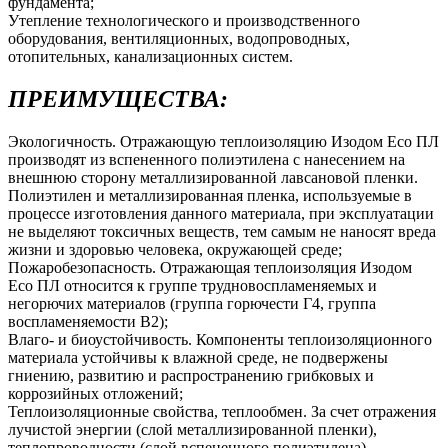
фундамента;
Утепление технологического и производственного
оборудования, вентиляционных, водопроводных,
отопительных, канализационных систем.
ПРЕИМУЩЕСТВА:
Экологичность. Отражающую теплоизоляцию Изодом Eco ПЛ
производят из вспененного полиэтилена с нанесением на
внешнюю сторону металлизированной лавсановой пленки.
Полиэтилен и металлизированная пленка, используемые в
процессе изготовления данного материала, при эксплуатации
не выделяют токсичных веществ, тем самым не наносят вреда
жизни и здоровью человека, окружающей среде;
Пожаробезопасность. Отражающая теплоизоляция Изодом
Eco ПЛ относится к группе трудновоспламеняемых и
негорючих материалов (группа горючести Г4, группа
воспламеняемости В2);
Влаго- и биоустойчивость. Компоненты теплоизоляционного
материала устойчивы к влажной среде, не подвержены
гниению, развитию и распространению грибковых и
коррозийных отложений;
Теплоизоляционные свойства, теплообмен. За счет отражения
лучистой энергии (слой металлизированной пленки),
теплопроводности (слой вспененного полиэтилена),