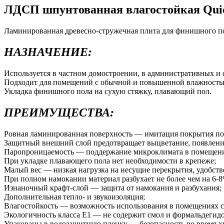
ЛДСП шпунтованная влагостойкая Quic
Ламинированная древесно-стружечная плита для финишного пок
НАЗНАЧЕНИЕ:
Используется в частном домостроении, в административных и
Подходит для помещений с обычной и повышенной влажность
Укладка финишного пола на сухую стяжку, плавающий пол.
ПРЕИМУЩЕСТВА:
Ровная ламинированная поверхность — имитация покрытия по
Защитный внешний слой предотвращает выцветание, появлени
Паропроницаемость — поддержание микроклимата в помещен
При укладке плавающего пола нет необходимости в крепеже;
Малый вес — низкая нагрузка на несущие перекрытия, удобств
При полном намокании материал разбухает не более чем на 6-
Изнаночный крафт-слой — защита от намокания и разбухания;
Дополнительная тепло- и звукоизоляция;
Влагостойкость — возможность использования в помещениях с
Экологичность класса E1 — не содержит смол и формальдегидов
Упакованы в водозащитную пленку — безопасность во время хр