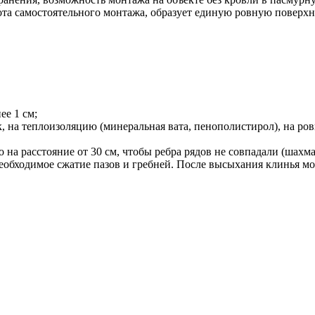
та самостоятельного монтажа, образует единую ровную поверхно
ее 1 см;
к, на теплоизоляцию (минеральная вата, пенополистирол), на ро
а расстояние от 30 см, чтобы ребра рядов не совпадали (шахм
необходимое сжатие пазов и гребней. После высыхания клинья мо