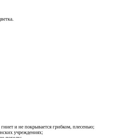
ветка.
гниет и не покрывается грибком, плесенью;
инских учреждениях;
ую погоду;