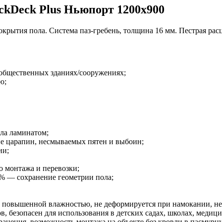
kDeck Plus Ньюпорт 1200x900
рытия пола. Система паз-гребень, толщина 16 мм. Пестрая расц
 общественных зданиях/сооружениях;
ю;
ла ламинатом;
е царапин, несмываемых пятен и выбоин;
ии;
о монтажа и перевозки;
8% — сохранение геометрии пола;
 повышенной влажностью, не деформируется при намокании, не 
, безопасен для использования в детских садах, школах, медиц
анения, возможность монтажа на объекте без кровли в пасмурн