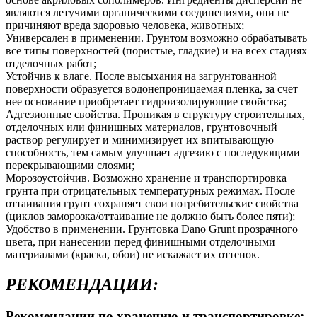
являются летучими органическими соединениями, они не
причиняют вреда здоровью человека, животных;
Универсален в применении. Грунтом возможно обрабатывать
все типы поверхностей (пористые, гладкие) и на всех стадиях
отделочных работ;
Устойчив к влаге. После высыхания на загрунтованной
поверхности образуется водонепроницаемая пленка, за счет
нее основание приобретает гидроизолирующие свойства;
Адгезионные свойства. Проникая в структуру строительных,
отделочных или финишных материалов, грунтовочный
раствор регулирует и минимизирует их впитывающую
способность, тем самым улучшает адгезию с последующими
перекрывающими слоями;
Морозоустойчив. Возможно хранение и транспортировка
грунта при отрицательных температурных режимах. После
оттаивания грунт сохраняет свои потребительские свойства
(циклов заморозка/оттаивание не должно быть более пяти);
Удобство в применении. Грунтовка Dano Grunt прозрачного
цвета, при нанесении перед финишными отделочными
материалами (краска, обои) не искажает их оттенок.
РЕКОМЕНДАЦИИ:
Рекомендации по хранению и транспортировке: