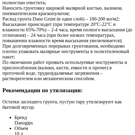
полностью очистить;
Наносить грунтовку широкой малярной кистью, валиком,
пневматическим краскопультом;
Расход грунта Dano Grunt (в один слой) – 100-200 мл/м2;
Высыхание происходит (при температуре 20°С-22°С и
влажности 65%-70%) – 2-4 часа, время полного высыхания (до
отлипания) – 24 часа (при более низких температурах,
повышении влажности время высыхания увеличивается);
При долговременных перерывах грунтования, необходимо
плотно упаковать малярные инструменты в полиэтиленовый
пакет;
По окончании работ промыть используемые инструменты и
приспособления (валики, кисти, емкости и прочее) в
проточной воде, трудноудаляемые загрязнения –
растворителем или механическим способом.
Рекомендации по утилизации:
Остатки засохшего грунта, пустую тару утилизируют как
бытовой мусор.
Бренд
Danogips
Объем
10 л