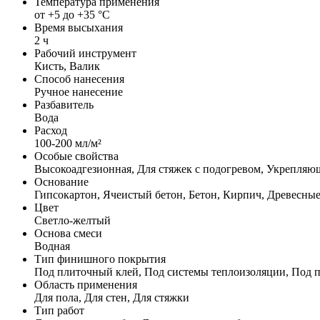
Температура применения
от +5 до +35 °С
Время высыхания
2 ч
Рабочий инструмент
Кисть, Валик
Способ нанесения
Ручное нанесение
Разбавитель
Вода
Расход
100-200 мл/м²
Особые свойства
Высокоадгезионная, Для стяжек с подогревом, Укрепляю
Основание
Гипсокартон, Ячеистый бетон, Бетон, Кирпич, Древесны
Цвет
Светло-желтый
Основа смеси
Водная
Тип финишного покрытия
Под плиточный клей, Под системы теплоизоляции, Под пл
Область применения
Для пола, Для стен, Для стяжки
Тип работ