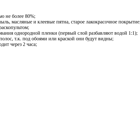
ью не более 80%;
ыль, масляные и клеевые пятна, старое лакокрасочное покрытие
раскопультом;
вания однородной пленки (первый слой разбавляют водой 1:1);
полос, т.к. под обоями или краской они будут видны;
ит через 2 часа;