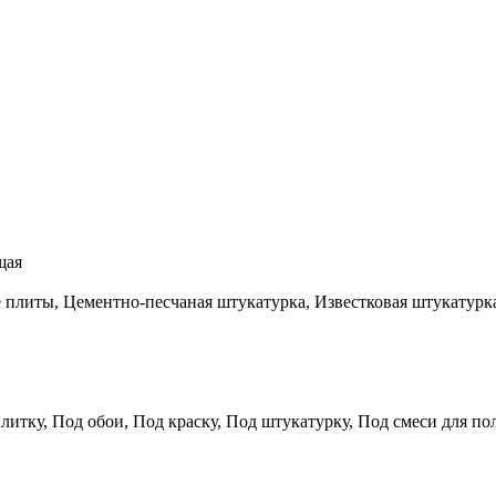
щая
е плиты, Цементно-песчаная штукатурка, Известковая штукатурк
итку, Под обои, Под краску, Под штукатурку, Под смеси для по