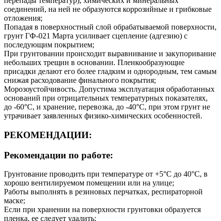
перепады температур), химических и минеральных
соединений, на ней не образуются коррозийные и грибковые
отложения;
Попадая в поверхностный слой обрабатываемой поверхности,
грунт ГФ-021 Марта усиливает сцепление (адгезию) с
последующим покрытием;
При грунтовании происходит выравнивание и закупоривание
небольших трещин в основании. Пленкообразующие
присадки делают его более гладким и однородным, тем самым
снижая расходование финального покрытия;
Морозоустойчивость. Допустима эксплуатация обработанных
оснований при отрицательных температурных показателях,
до -60°С, и хранение, перевозка, до -40°С, при этом грунт не
утрачивает заявленных физико-химических особенностей.
РЕКОМЕНДАЦИИ:
Рекомендации по работе:
Грунтование проводить при температуре от +5°С до 40°С, в
хорошо вентилируемом помещении или на улице;
Работы выполнять в резиновых перчатках, респираторной
маске;
Если при хранении на поверхности грунтовки образуется
пленка, ее следует удалить;