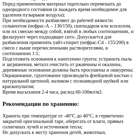
Перед применением материал тщательно перемешать до
однородного состояния (и выждать время необходимое для
удаления пузырьков воздуха);
При необходимости разбавляют до рабочей вязкости
сольвентом (нефрас-А – 130/150), скипидаром или ксилолом,
или их смесью между собой, взятой в любых соотношениях, и
фильтруют через подходящее сито. Допускается для
разбавления применять уайт-спирит (нефрас-С4 - 155/200) в
смеси с выше перечисленными растворителями, в
соотношении 1:1;
Подготовить основания к нанесению грунта: устранить пыль
и загрязнения, металл очистить от ржавчины и окалины,
деревянные основания должны быть просушены и ошкурены;
Окрашивание, грунтование производить флейцевой кистью с
натуральной щетиной, валиком с полиамидной шубкой или
краскопультом;
Время высыхания 2-4 часа, расход 60-100мл/м2.
Рекомендации по хранению:
Хранить при температуре от -40°С до 40°С, в герметично
закрытой оригинальной таре, оберегать от влаги, прямых
солнечных лучей и источников тепла;
Не допускать к месту хранения детей, животных.