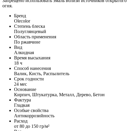
Запрещено использовать эмаль вблизи источников открытого
огня.
Бренд
Olecolor
Степень блеска
Полуглянцевый
Область применения
По ржавчине
Вид
Алкидная
Время высыхания
18 ч
Способ нанесения
Валик, Кисть, Распылитель
Срок годности
24 мес
Основание
Кирпич, Штукатурка, Металл, Дерево, Бетон
Фактура
Гладкая
Особые свойства
Антикоррозийность
Расход
от 80 до 150 гр/м²