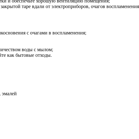
атки и обеспечьте хорошую вентиляцию помещения;
закрытой таре вдали от электроприборов, очагов воспламенения
икосновения с очагами в воспламенения;
личеством воды с мылом;
йте как бытовые отходы.
, эмалей